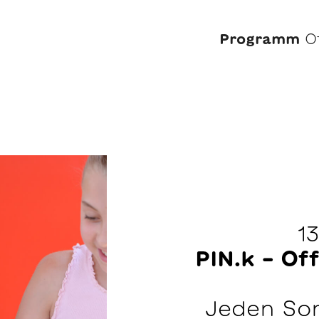
Programm
O
13
PIN.k – O
Jeden Son