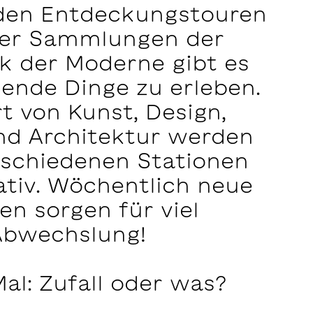
i den Entdeckungstouren
vier Sammlungen der
k der Moderne gibt es
nende Dinge zu erleben.
rt von Kunst, Design,
nd Architektur werden
rschiedenen Stationen
ativ. Wöchentlich neue
n sorgen für viel
Abwechslung!
al: Zufall oder was?