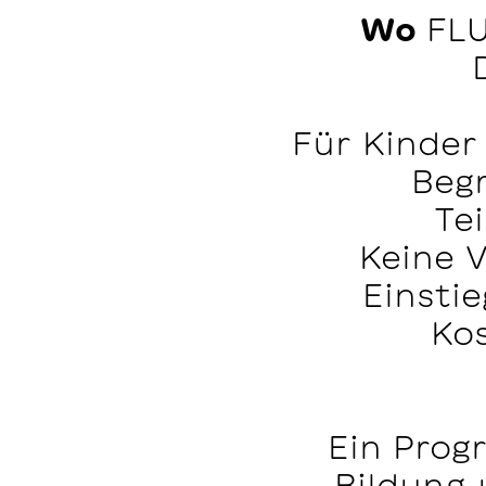
Wo
FLU
Für Kinder
Beg
Te
Keine 
Einstie
Kos
Ein Prog
Bildung 