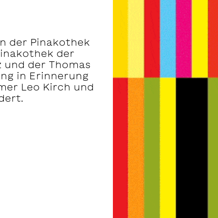
en der Pinakothek
Pinakothek der
nz und der Thomas
ung in Erinnerung
er Leo Kirch und
dert.