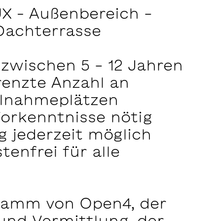
X – Außenbereich -
Dachterrasse
 zwischen 5 - 12 Jahren
renzte Anzahl an
ilnahmeplätzen
Vorkenntnisse nötig
g jederzeit möglich
tenfrei für alle
ramm von Open4, der
und Vermittlung, der