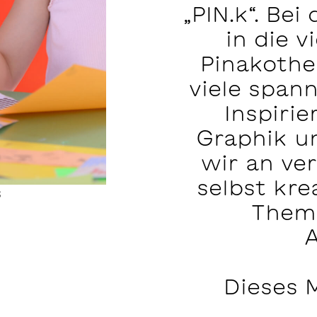
„PIN.k“. Be
in die 
Pinakothe
viele span
Inspirie
Graphik u
wir an ve
selbst kre
s
Theme
Dieses M