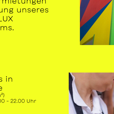
rmietungen
rung unseres
LUX
ms.
s in
e
²)
0 – 22.00 Uhr