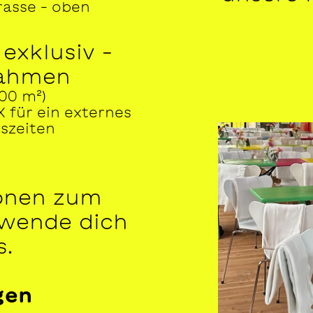
rasse – oben
exklusiv –
Rahmen
00 m²)
X für ein externes
szeiten
onen zum
wende dich
s.
gen