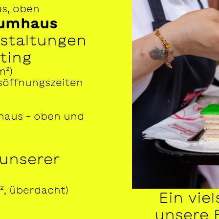
s, oben
aumhaus
nstaltungen
ting
m²)
öffnungszeiten
haus – oben und
 unserer
m², überdacht)
Ein vie
unsere 