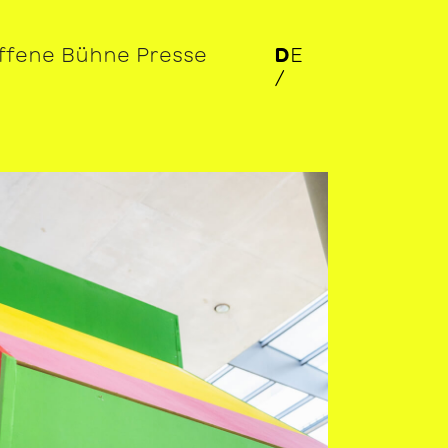
ffene Bühne
Presse
D
E
/