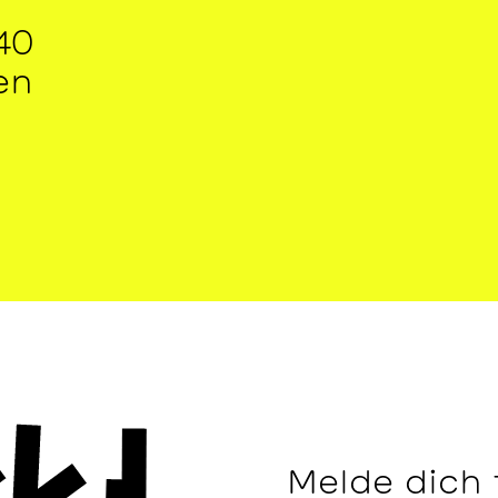
40
en
Melde dich