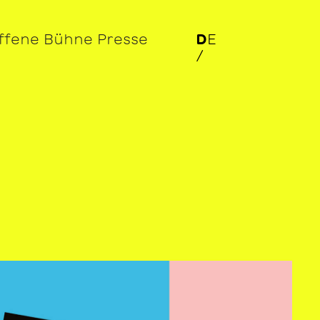
ffene Bühne
Presse
D
E
/