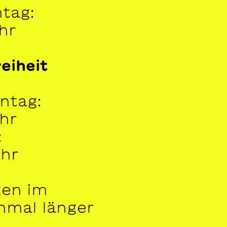
ntag:
Uhr
eiheit
ntag:
Uhr
:
Uhr
gen im
hmal länger