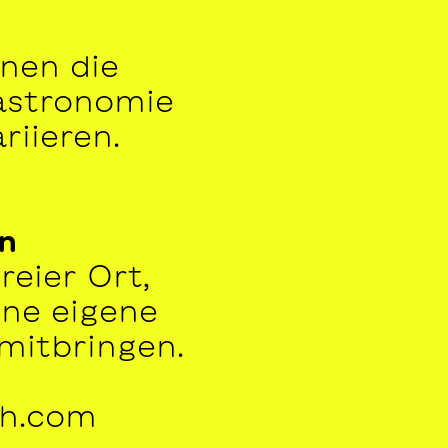
nen die
astronomie
riieren.
n
reier Ort,
rne eigene
mitbringen.
ch.com