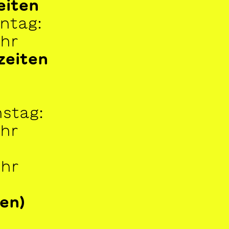
eiten
ntag:
Uhr
zeiten
stag:
Uhr
Uhr
en)