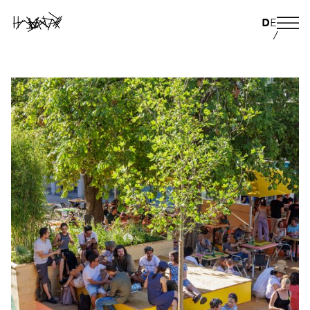
D
E
/