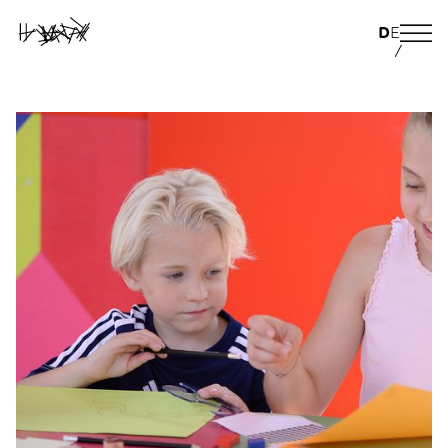
D
E
/