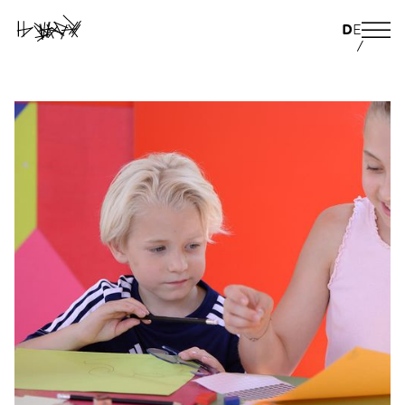
D
E
/