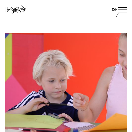
D
E
/