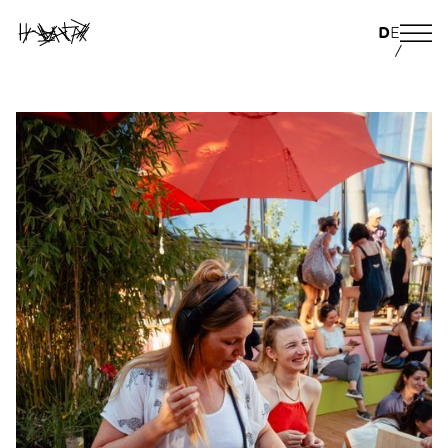
D
E
/