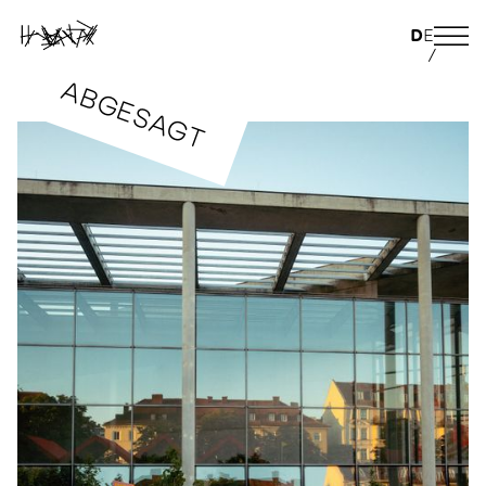
D
E
/
ABGESAGT