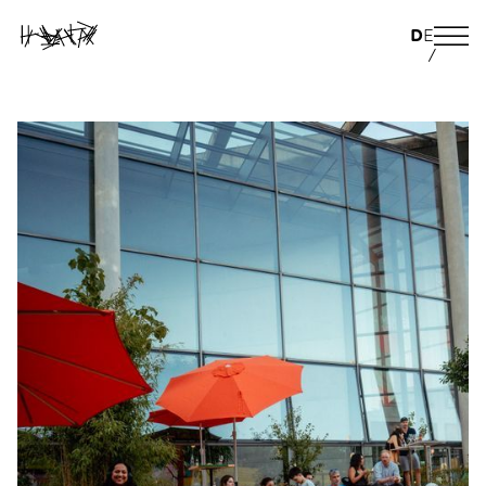
D
E
/