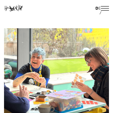
D
E
/