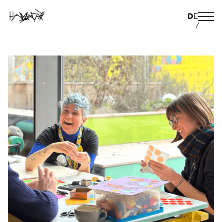
D
E
/