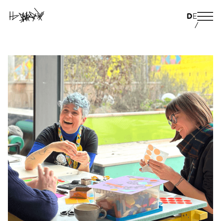
D
E
/