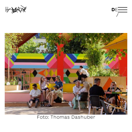
D
E
/
Foto: Thomas Dashuber