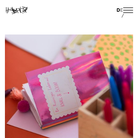
D
E
/