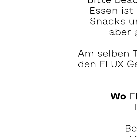
Essen ist
Snacks u
aber 
Am selben T
den FLUX Ge
Wo
F
Be