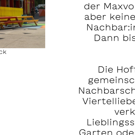
der Maxvo
aber kein
Nachbar:i
Dann bi
ck
Die Hof
gemeinsch
Nachbarsch
Viertellie
verk
Lieblings
Garten ode