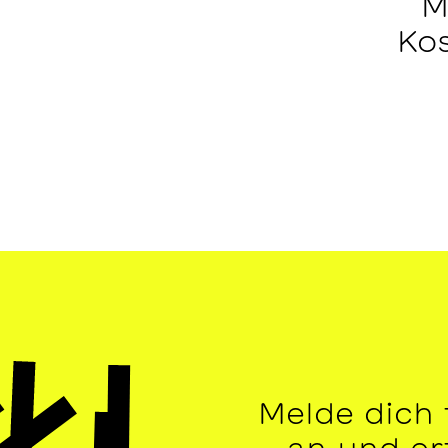
M
Kos
Melde dich
an und erf