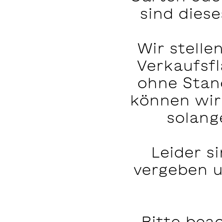
sind diese
Wir stell
Verkaufsf
ohne Stan
können wir 
solang
Leider si
vergeben u
Bitte bea