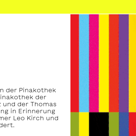
en der Pinakothek
Pinakothek der
nz und der Thomas
ung in Erinnerung
er Leo Kirch und
dert.