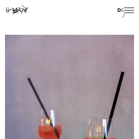
D
E
/