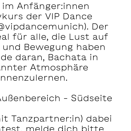
 im Anfänger:innen
vkurs der VIP Dance
@vipdancemunich). Der
al für alle, die Lust auf
 und Bewegung haben
de daran, Bachata in
annter Atmosphäre
nnenzulernen.
ußenbereich – Südseite
t Tanzpartner:in) dabei
test, melde dich bitte