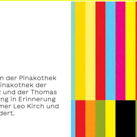
en der Pinakothek
Pinakothek der
nz und der Thomas
ung in Erinnerung
er Leo Kirch und
dert.