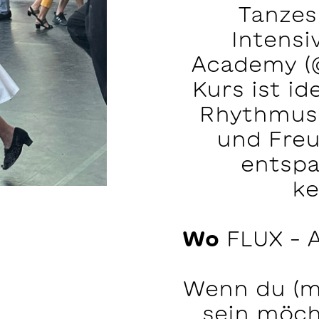
Tanzes
Intensi
Academy (
Kurs ist ide
Rhythmus
und Freu
entsp
ke
Wo
FLUX – A
Wenn du (mi
sein möch