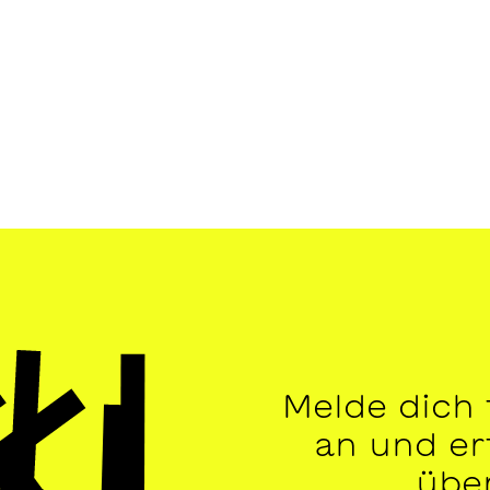
Melde dich
an und erf
übe