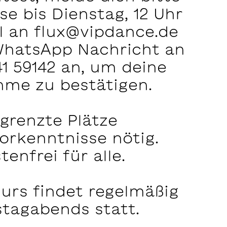
se bis Dienstag, 12 Uhr
l an
flux@vipdance.de
WhatsApp Nachricht an
41 59142
an, um deine
hme zu bestätigen.
grenzte Plätze
orkenntnisse nötig.
tenfrei für alle.
urs findet regelmäßig
stagabends statt.