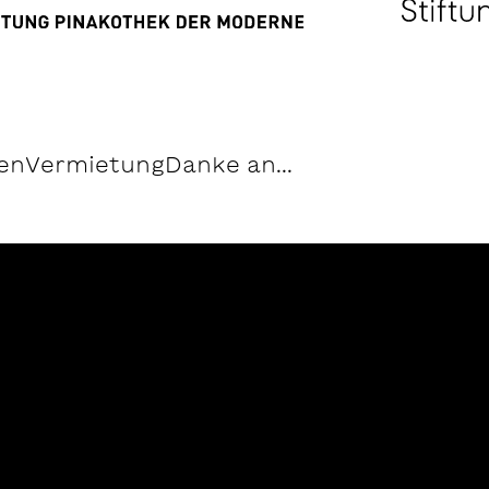
en
Vermietung
Danke an...