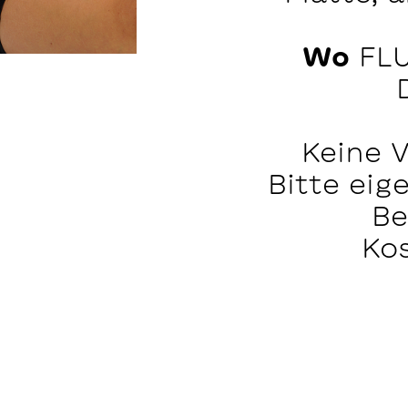
Wo
FLU
Keine 
Bitte eig
Be
Kos