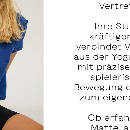
Vertre
Ihre St
kräftige
verbindet 
aus der Yog
mit präzis
spieleri
Bewegung da
zum eigene
Ob erfah
Matte, a