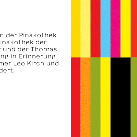
en der Pinakothek
Pinakothek der
nz und der Thomas
ung in Erinnerung
er Leo Kirch und
dert.