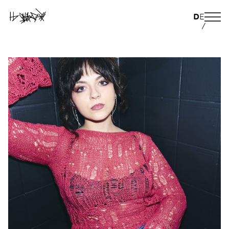
D
E
/