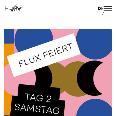
D
E
/